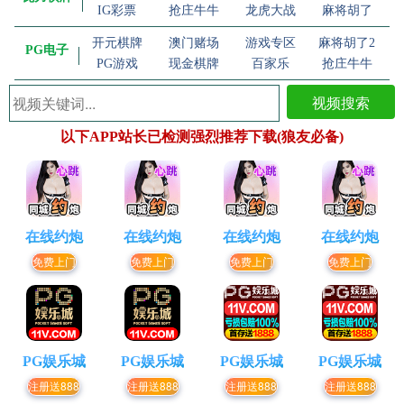
IG彩票
抢庄牛牛
龙虎大战
麻将胡了
开元棋牌
澳门赌场
游戏专区
麻将胡了2
PG电子
PG游戏
现金棋牌
百家乐
抢庄牛牛
视频搜索
以下APP站长已检测强烈推荐下载(狼友必备)
在线约炮
在线约炮
在线约炮
在线约炮
免费上门
免费上门
免费上门
免费上门
PG娱乐城
PG娱乐城
PG娱乐城
PG娱乐城
注册送888
注册送888
注册送888
注册送888