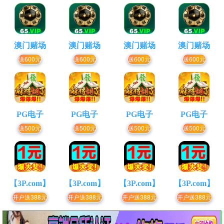
澳门赌场
澳门赌场
澳门赌场
澳门赌场
送600元
送600元
送600元
送600元
PG电子
PG电子
PG电子
PG电子
送500元
送500元
送500元
送500元
【3P.com】
【3P.com】
【3P.com】
【3P.com】
开户送388元
开户送388元
开户送388元
开户送388元