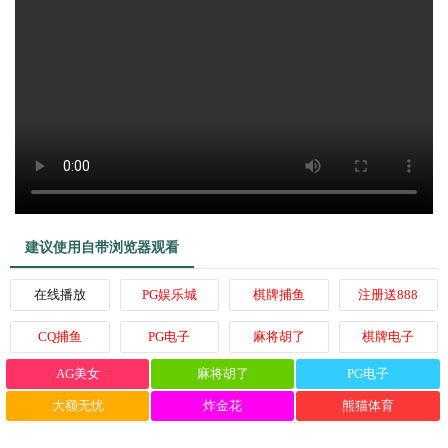
建议使用自带浏览器观看
在线播放
PG娱乐城
棋牌捕鱼
注册送888
CQ捕鱼
PG电子
麻将胡了
棋牌电子
AG美女
麻将胡了
PG电子
大额无忧
炸金花
熊猫体育